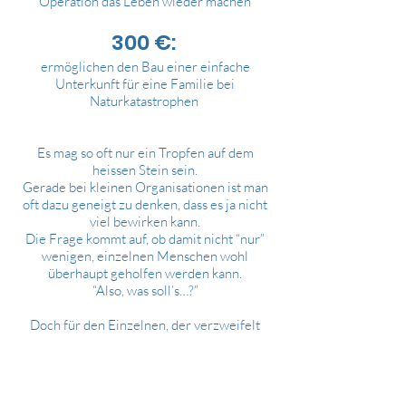
Operation das Leben wieder machen
300 €:
ermöglichen den Bau einer einfache
Unterkunft für eine Familie bei
Naturkatastrophen
Es mag so oft nur ein Tropfen auf dem
heissen Stein sein.
Gerade bei kleinen Organisationen ist man
oft dazu geneigt zu denken, dass es ja nicht
viel bewirken kann.
Die Frage kommt auf, ob damit nicht “nur”
wenigen, einzelnen Menschen wohl
überhaupt geholfen werden kann.
“Also, was soll’s…?”
Doch für den Einzelnen, der verzweifelt
und hungrig ist, ist es so viel mehr als ein
Tropfen.
Es macht einen großen Unterschied!