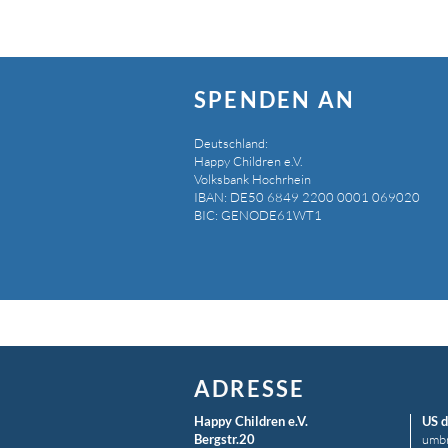
SPENDEN AN
Deutschland:
Happy Children e.V.
Weihnachten 2020
Volksbank Hochrhein
IBAN: DE50 6849 2200 0001 069020
BIC: GENODE61WT1
ADRESSE
Happy Children e.V.
US d
Bergstr.20
umbr