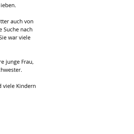
lieben.
ter auch von 
e Suche nach 
e war viele 
re junge Frau, 
schwester.
 viele Kindern 