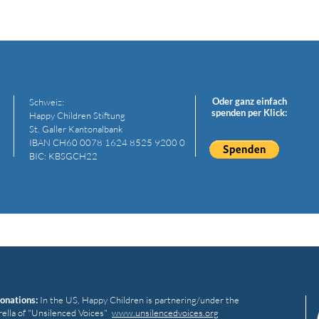
Oder ganz einfach
Schweiz:
spenden per Klick:
Happy Children Stiftung
St. Galler Kantonalbank
IBAN CH60 0078 1624 8525 9200 0
Kinder haben eine eigene
VER
BIC: KBSGCH22
Sprache
VERÄ
onations:
In the US,
Happy Children is partnering/under the
ella of "Unsilenced Voices"
www.unsilencedvoices.org​