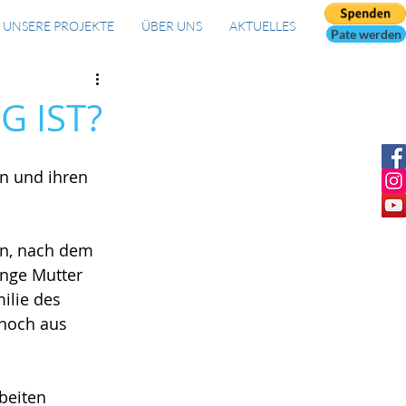
UNSERE PROJEKTE
ÜBER UNS
AKTUELLES
Pate werden
G IST?
n und ihren 
rn, nach dem 
unge Mutter 
ilie des 
noch aus 
beiten 